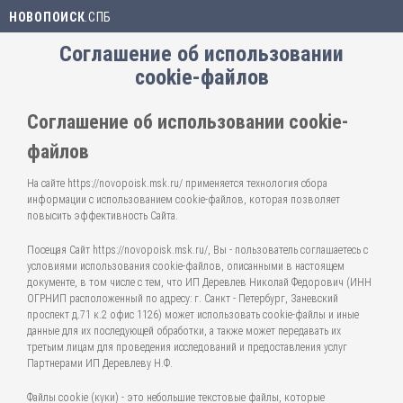
НОВОПОИСК
.СПБ
Соглашение об использовании
cookie-файлов
Соглашение об использовании cookie-
файлов
На сайте https://novopoisk.msk.ru/ применяется технология сбора
информации с использованием cookie-файлов, которая позволяет
повысить эффективность Сайта.
Посещая Сайт https://novopoisk.msk.ru/, Вы - пользователь соглашаетесь с
условиями использования cookie-файлов, описанными в настоящем
документе, в том числе с тем, что ИП Деревлев Николай Федорович (ИНН
ОГРНИП расположенный по адресу: г. Санкт - Петербург, Заневский
проспект д.71 к.2 офис 1126) может использовать cookie-файлы и иные
данные для их последующей обработки, а также может передавать их
третьим лицам для проведения исследований и предоставления услуг
Партнерами ИП Деревлеву Н.Ф.
Файлы cookie (куки) - это небольшие текстовые файлы, которые