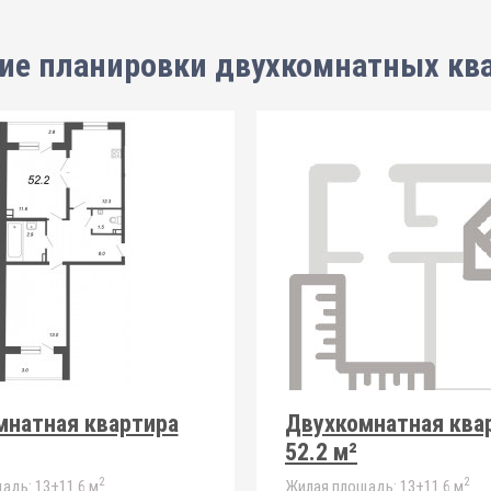
ие планировки
двухкомнатных кв
мнатная квартира
Двухкомнатная ква
52.2 м²
2
2
адь:
13+11.6 м
Жилая площадь:
13+11.6 м