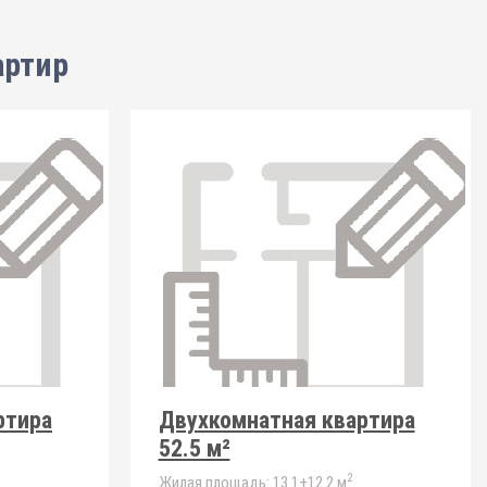
артир
ртира
Двухкомнатная квартира
52.5 м²
2
Жилая площадь:
13.1+12.2 м