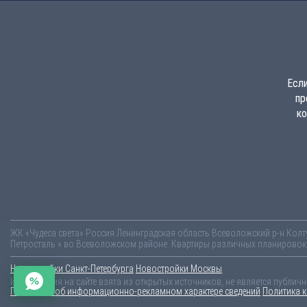
Если
пр
ко
ЖК «Чудеса света»
Россия
Ленинградская область
Всеволожский р-н
Колт
Петросталь » во Всеволожском районе. Квартиры различных планировок о
Новостройки Санкт-Петербурга
Новостройки Москвы
Информация на сайте взята из открытых источников, не является публич
Пояснение об информационно-рекламном характере сведений
Политика 