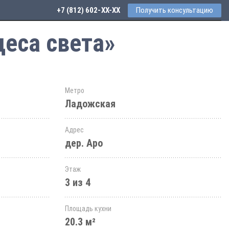
+7 (812) 602-44-77
Получить консультацию
деса света»
Метро
Ладожская
Адрес
дер. Аро
Этаж
3 из 4
Площадь кухни
20.3 м²