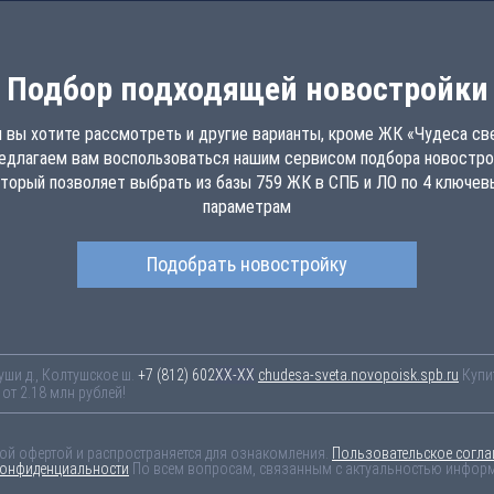
Подбор подходящей новостройки
 вы хотите рассмотреть и другие варианты, кроме ЖК «Чудеса св
едлагаем вам воспользоваться нашим сервисом подбора новостро
торый позволяет выбрать из базы 759 ЖК в СПБ и ЛО по 4 ключе
параметрам
Подобрать новостройку
уши д., Колтушское ш.
+7 (812) 602-44-77
chudesa-sveta.novopoisk.spb.ru
Купи
т 2.18 млн рублей!
ной офертой и распространяется для ознакомления.
Пользовательское согла
конфиденциальности
По всем вопросам, связанным с актуальностью информа