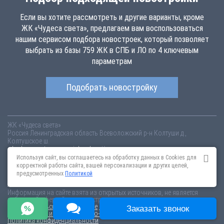
Если вы хотите рассмотреть и другие варианты, кроме
ЖК «Чудеса света», предлагаем вам воспользоваться
нашим сервисом подбора новостроек, который позволяет
выбрать из базы 759 ЖК в СПБ и ЛО по 4 ключевым
параметрам
Подобрать новостройку
ЖК «Чудеса света»
Россия
Ленинградская область
Всеволожский р-н
Колтуши д.,
Колтушское ш.
chudesa-sveta.novopoisk.spb.ru
Купить квартиру в новом жилом
комплексе «Чудеса света» от «УНИСТО Петросталь » во Всеволожском
Используя сайт, вы соглашаетесь на обработку данных в Cookies для
районе. Квартиры различных планировок от 2.18 млн рублей!
корректной работы сайта, вашей персонализации и других целей,
предусмотренных
Политикой
Новостройки Санкт-Петербурга
Новостройки Москвы
Информация на сайте взята из открытых источников, не является
публичной офертой и распространяется для ознакомления.
Пользовательское соглашение
Соглашение о размещении
Заказать звонок
Пояснение об информационно-рекламном характере сведений
Политика конфиденциальности