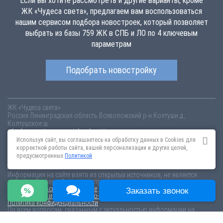
Если вы хотите рассмотреть и другие варианты, кроме
ЖК «Чудеса света», предлагаем вам воспользоваться
нашим сервисом подбора новостроек, который позволяет
выбрать из базы 759 ЖК в СПБ и ЛО по 4 ключевым
параметрам
Подобрать новостройку
ЖК «Чудеса света»
Россия
Ленинградская область
Всеволожский р-н
Колтуши д.,
Колтушское ш.
chudesa-sveta.novopoisk.spb.ru
Купить квартиру в новом жилом
комплексе «Чудеса света» от «УНИСТО Петросталь » во Всеволожском
Используя сайт, вы соглашаетесь на обработку данных в Cookies для
районе. Квартиры различных планировок от 2.18 млн рублей!
корректной работы сайта, вашей персонализации и других целей,
предусмотренных
Политикой
Новостройки Санкт-Петербурга
Новостройки Москвы
Информация на сайте взята из открытых источников, не является
публичной офертой и распространяется для ознакомления.
Пользовательское соглашение
Соглашение о размещении
Заказать звонок
Пояснение об информационно-рекламном характере сведений
Политика конфиденциальности
По всем вопросам, связанным с актуальностью информации на
портале, пишите на эл.почту
content@novostroy-gid.ru