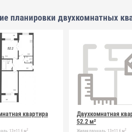
ие планировки
двухкомнатных кв
мнатная квартира
Двухкомнатная ква
52.2 м²
2
2
адь:
13+11.6 м
Жилая площадь:
13+11.6 м