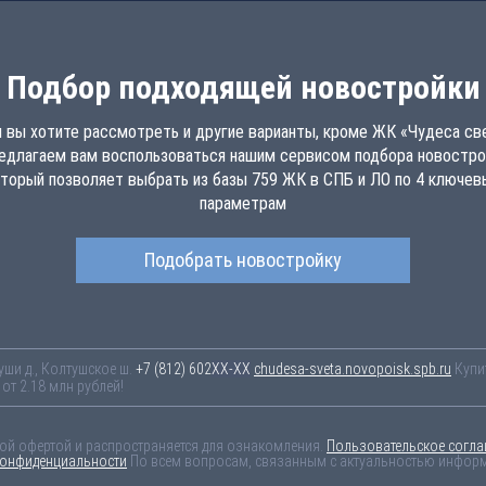
Подбор подходящей новостройки
 вы хотите рассмотреть и другие варианты, кроме ЖК «Чудеса св
едлагаем вам воспользоваться нашим сервисом подбора новостро
торый позволяет выбрать из базы 759 ЖК в СПБ и ЛО по 4 ключе
параметрам
Подобрать новостройку
уши д., Колтушское ш.
+7 (812) 602-44-77
chudesa-sveta.novopoisk.spb.ru
Купи
т 2.18 млн рублей!
ной офертой и распространяется для ознакомления.
Пользовательское согла
конфиденциальности
По всем вопросам, связанным с актуальностью информа