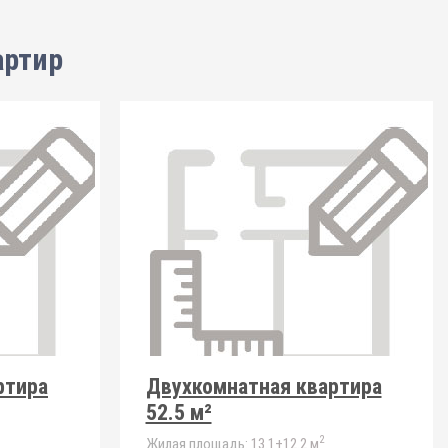
артир
ртира
Двухкомнатная квартира
52.5 м²
2
Жилая площадь:
13.1+12.2 м