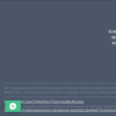
Если
пр
ко
ЖК «Чудеса света»
Россия
Ленинградская область
Всеволожский р-н
Колт
Петросталь » во Всеволожском районе. Квартиры различных планировок о
Новостройки Санкт-Петербурга
Новостройки Москвы
Информация на сайте взята из открытых источников, не является публич
Пояснение об информационно-рекламном характере сведений
Политика 